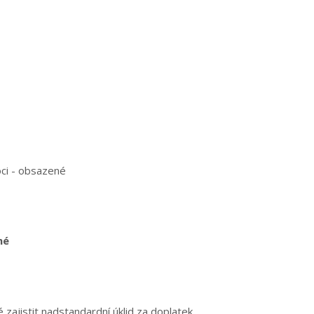
oci - obsazené
né
zajistit nadstandardní úklid za doplatek