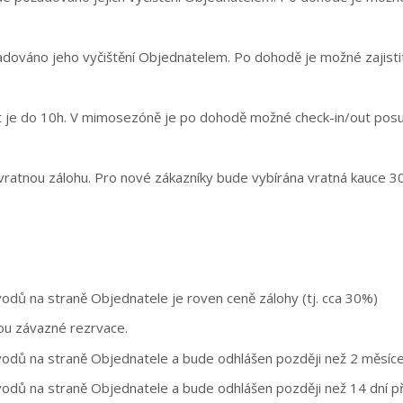
adováno jeho vyčištění Objednatelem. Po dohodě je možné zajistit
out je do 10h. V mimosezóně je po dohodě možné check-in/out posu
vratnou zálohu. Pro nové zákazníky bude vybírána vratná kauce 3
odů na straně Objednatele je roven ceně zálohy (tj. cca 30%)
ou závazné rezrvace.
ůvodů na straně Objednatele a bude odhlášen později než 2 měsí
vodů na straně Objednatele a bude odhlášen později než 14 dní 