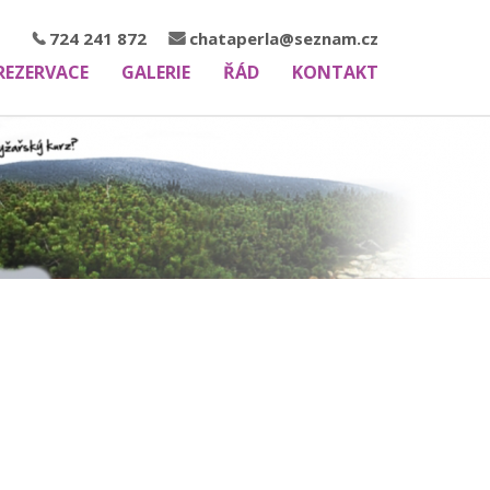
724 241 872
chataperla@seznam.cz
REZERVACE
GALERIE
ŘÁD
KONTAKT