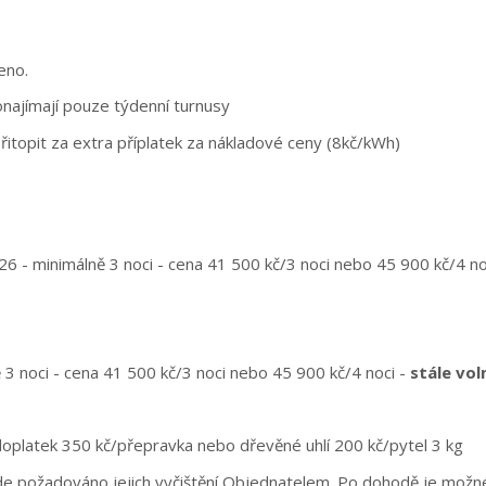
deno.
onajímají pouze týdenní turnusy
řitopit za extra příplatek za nákladové ceny (8kč/kWh)
026 - minimálně 3 noci - cena 41 500 kč/3 noci nebo 45 900 kč/4 n
 3 noci - cena 41 500 kč/3 noci nebo 45 900 kč/4 noci -
stále vol
 doplatek 350 kč/přepravka nebo dřevěné uhlí 200 kč/pytel 3 kg
de požadováno jejich vyčištění Objednatelem. Po dohodě je možné 