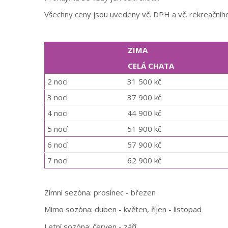
Všechny ceny jsou uvedeny vč. DPH a vč. rekreačního 
ZIMA
CELÁ CHATA
2 noci
31 500 kč
3 noci
37 900 kč
4 noci
44 900 kč
5 nocí
51 900 kč
6 nocí
57 900 kč
7 nocí
62 900 kč
Zimní sezóna: prosinec - březen
Mimo sozóna: duben - květen, říjen - listopad
Letní sozóna: červen - září