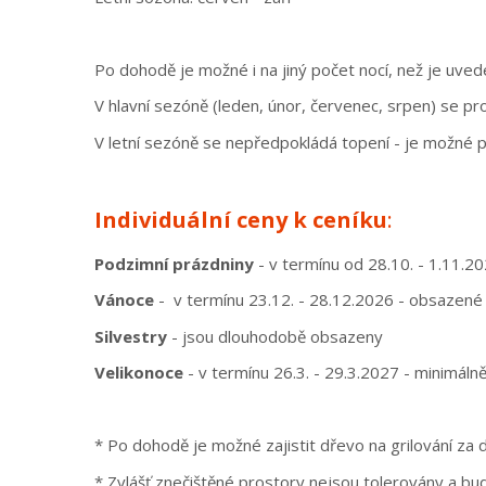
Po dohodě je možné i na jiný počet nocí, než je uve
V hlavní sezóně (leden, únor, červenec, srpen) se pr
V letní sezóně se nepředpokládá topení - je možné p
Individuální ceny k ceníku
:
Podzimní prázdniny
- v termínu od 28.10. - 1.11.2
Vánoce
- v termínu 23.12. - 28.12.2026 -
obsazené
Silvestry
- jsou dlouhodobě obsazeny
Velikonoce
- v termínu 26.3. - 29.3.2027 - minimálně
* Po dohodě je možné zajistit dřevo na grilování za
* Zvlášť znečištěné prostory nejsou tolerovány a bu