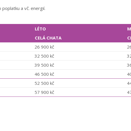
poplatku a vč. energií.
LÉTO
M
CELÁ CHATA
C
26 900 kč
2
32 500 kč
3
39 500 kč
3
46 500 kč
4
52 500 kč
4
57 900 kč
4